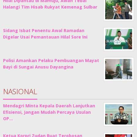
Hilal Dipantau di Mamuju, Awan Tebal
Halangi Tim Hisab Rukyat Kemenag Sulbar
Sidang Isbat Penentu Awal Ramadan
Digelar Usai Pemantauan Hilal Sore Ini
Polisi Amankan Pelaku Pembuangan Mayat
Bayi di Sungai Anusu Dayangina
NASIONAL
Mendagri Minta Kepala Daerah Lanjutkan
Efisiensi, Jangan Mudah Percaya Usulan
OP…
Ketua Korpri Zudan Buat Terobosan