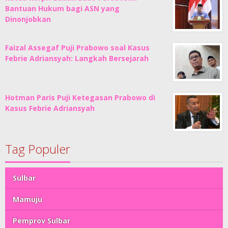
Bantuan Hukum bagi ASN yang
Dinonjobkan
Faizal Assegaf Puji Prabowo soal Kasus
Febrie Adriansyah: Langkah Bersejarah
Hotman Paris Puji Ketegasan Prabowo di
Kasus Febrie Adriansyah
Tag Populer
Sulbar
Mamuju
Pemprov Sulbar