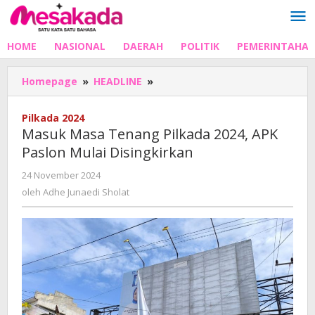
Lewati
ke
konten
HOME
NASIONAL
DAERAH
POLITIK
PEMERINTAHA
Masuk
Homepage
»
HEADLINE
»
Masa
Tenang
Pilkada 2024
Pilkada
Masuk Masa Tenang Pilkada 2024, APK
2024,
Paslon Mulai Disingkirkan
APK
Paslon
oleh
24 November 2024
Mulai
Adhe
oleh
Adhe Junaedi Sholat
Disingkirkan
Junaedi
Sholat