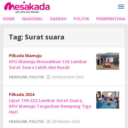
Lewati
ke
konten
HOME
NASIONAL
DAERAH
POLITIK
PEMERINTAHA
Tag:
Surat suara
Pilkada Mamuju
KPU Mamuju Musnahkan 126 Lembar
Surat Suara Lebih dan Rusak
oleh
HEADLINE
,
POLITIK
26 November 2024
Adhe
Junaedi
Sholat
Pilkada 2024
Lipat 199.322 Lembar Surat Suara,
KPU Mamuju Targetkan Rampung Tiga
Hari
oleh
HEADLINE
,
POLITIK
28 Oktober 2024
Adhe