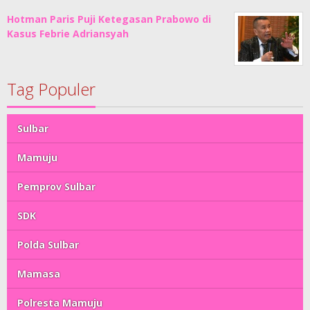
Hotman Paris Puji Ketegasan Prabowo di
Kasus Febrie Adriansyah
Tag Populer
Sulbar
Mamuju
Pemprov Sulbar
SDK
Polda Sulbar
Mamasa
Polresta Mamuju