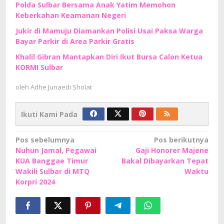
Polda Sulbar Bersama Anak Yatim Memohon
Keberkahan Keamanan Negeri
Jukir di Mamuju Diamankan Polisi Usai Paksa Warga
Bayar Parkir di Area Parkir Gratis
Khalil Gibran Mantapkan Diri Ikut Bursa Calon Ketua
KORMI Sulbar
oleh
Adhe Junaedi Sholat
Ikuti Kami Pada
Navigasi
Pos sebelumnya
Pos berikutnya
Nuhun Jamal, Pegawai
Gaji Honorer Majene
pos
KUA Banggae Timur
Bakal Dibayarkan Tepat
Wakili Sulbar di MTQ
Waktu
Korpri 2024