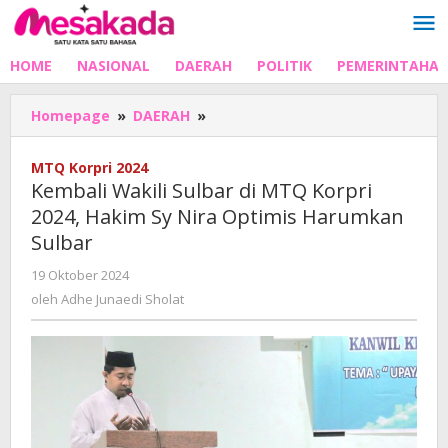
Lewati
ke
konten
HOME
NASIONAL
DAERAH
POLITIK
PEMERINTAHA
Kembali
Homepage
»
DAERAH
»
Wakili
Sulbar
MTQ Korpri 2024
di
Kembali Wakili Sulbar di MTQ Korpri
MTQ
2024, Hakim Sy Nira Optimis Harumkan
Korpri
Sulbar
2024,
Hakim
oleh
19 Oktober 2024
Sy
Adhe
oleh
Adhe Junaedi Sholat
Nira
Junaedi
Optimis
Sholat
Harumkan
Sulbar