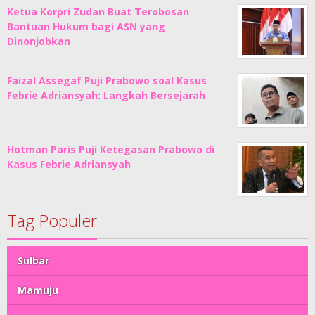
Ketua Korpri Zudan Buat Terobosan
Bantuan Hukum bagi ASN yang
Dinonjobkan
Faizal Assegaf Puji Prabowo soal Kasus
Febrie Adriansyah: Langkah Bersejarah
Hotman Paris Puji Ketegasan Prabowo di
Kasus Febrie Adriansyah
Tag Populer
Sulbar
Mamuju