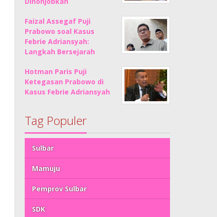
Dinonjobkan
Faizal Assegaf Puji
Prabowo soal Kasus
Febrie Adriansyah:
Langkah Bersejarah
Hotman Paris Puji
Ketegasan Prabowo di
Kasus Febrie Adriansyah
Tag Populer
Sulbar
Mamuju
Pemprov Sulbar
SDK