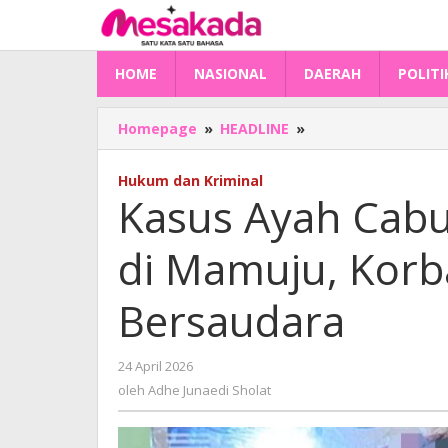
Lewati
ke
konten
HOME
NASIONAL
DAERAH
POLITI
Kasus
Homepage
»
HEADLINE
»
Ayah
Cabuli
Hukum dan Kriminal
Anak
Kasus Ayah Cabul
Kembali
Terjadi
di Mamuju, Kor
di
Mamuju,
Korbannya
Bersaudara
Dua
Orang
Bersaudara
oleh
24 April 2026
Adhe
oleh
Adhe Junaedi Sholat
Junaedi
Sholat