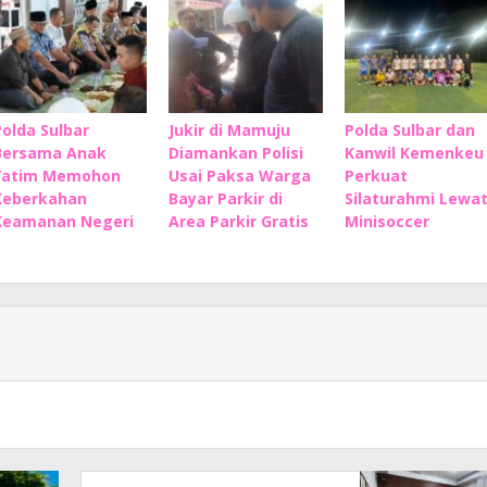
Polda Sulbar
Jukir di Mamuju
Polda Sulbar dan
Bersama Anak
Diamankan Polisi
Kanwil Kemenkeu
Yatim Memohon
Usai Paksa Warga
Perkuat
Keberkahan
Bayar Parkir di
Silaturahmi Lewa
Keamanan Negeri
Area Parkir Gratis
Minisoccer