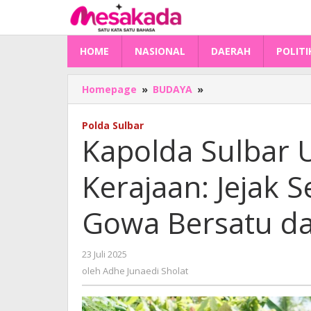
Lewati
ke
konten
HOME
NASIONAL
DAERAH
POLITI
Kapolda
Homepage
»
BUDAYA
»
Sulbar
Ungkap
Polda Sulbar
Silsilah
Kapolda Sulbar U
Kerajaan:
Jejak
Kerajaan: Jejak 
Sejarah
Balanipa
dan
Gowa Bersatu da
Gowa
Bersatu
dalam
oleh
23 Juli 2025
Diri
Adhe
oleh
Adhe Junaedi Sholat
Sang
Junaedi
Sholat
Jenderal