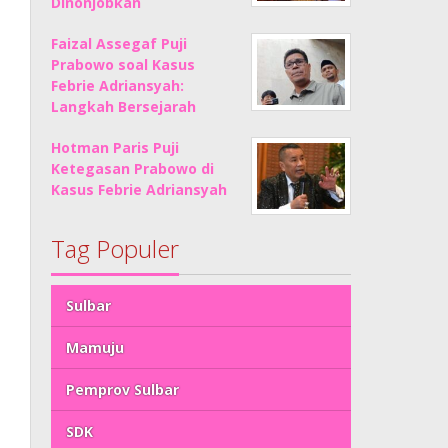
Dinonjobkan
Faizal Assegaf Puji
Prabowo soal Kasus
Febrie Adriansyah:
Langkah Bersejarah
Hotman Paris Puji
Ketegasan Prabowo di
Kasus Febrie Adriansyah
Tag Populer
Sulbar
Mamuju
Pemprov Sulbar
SDK