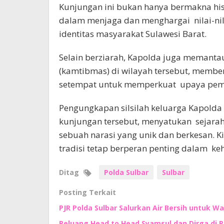
Kunjungan ini bukan hanya bermakna his
dalam menjaga dan menghargai nilai-nila
identitas masyarakat Sulawesi Barat.
Selain berziarah, Kapolda juga memanta
(kamtibmas) di wilayah tersebut, membe
setempat untuk memperkuat upaya pem
Pengungkapan silsilah keluarga Kapold
kunjungan tersebut, menyatukan sejara
sebuah narasi yang unik dan berkesan. 
tradisi tetap berperan penting dalam ke
Ditag
Polda Sulbar
Sulbar
Posting Terkait
PJR Polda Sulbar Salurkan Air Bersih untuk
Peluang Head to Head Syamsul dan Dirga di 