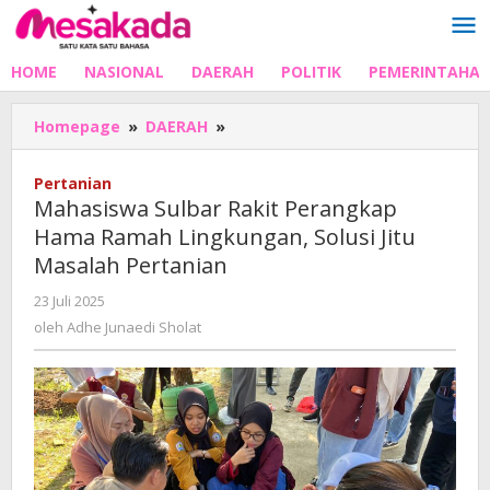
Lewati
ke
konten
HOME
NASIONAL
DAERAH
POLITIK
PEMERINTAHA
Mahasiswa
Homepage
»
DAERAH
»
Sulbar
Rakit
Pertanian
Perangkap
Mahasiswa Sulbar Rakit Perangkap
Hama
Hama Ramah Lingkungan, Solusi Jitu
Ramah
Masalah Pertanian
Lingkungan,
Solusi
oleh
23 Juli 2025
Jitu
Adhe
oleh
Adhe Junaedi Sholat
Masalah
Junaedi
Pertanian
Sholat