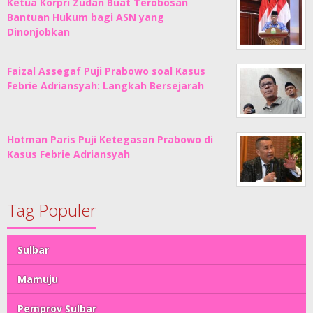
Ketua Korpri Zudan Buat Terobosan
Bantuan Hukum bagi ASN yang
Dinonjobkan
Faizal Assegaf Puji Prabowo soal Kasus
Febrie Adriansyah: Langkah Bersejarah
Hotman Paris Puji Ketegasan Prabowo di
Kasus Febrie Adriansyah
Tag Populer
Sulbar
Mamuju
Pemprov Sulbar