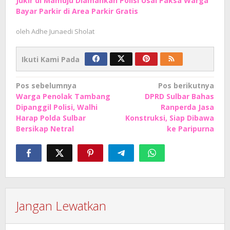
Jukir di Mamuju Diamankan Polisi Usai Paksa Warga
Bayar Parkir di Area Parkir Gratis
oleh
Adhe Junaedi Sholat
Ikuti Kami Pada
Navigasi
Pos sebelumnya
Pos berikutnya
Warga Penolak Tambang
DPRD Sulbar Bahas
pos
Dipanggil Polisi, Walhi
Ranperda Jasa
Harap Polda Sulbar
Konstruksi, Siap Dibawa
Bersikap Netral
ke Paripurna
Jangan Lewatkan