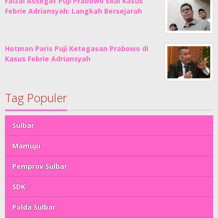
Faizal Assegaf Puji Prabowo soal Kasus
Febrie Adriansyah: Langkah Bersejarah
Hotman Paris Puji Ketegasan Prabowo di
Kasus Febrie Adriansyah
Tag Populer
Sulbar
Mamuju
Pemprov Sulbar
SDK
Polda Sulbar