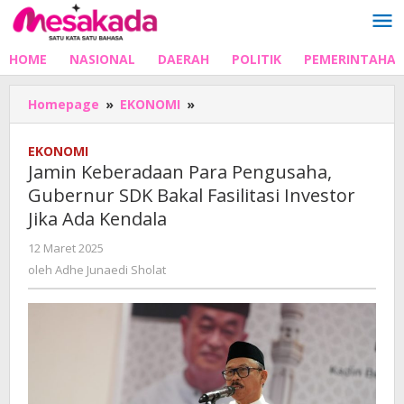
Lewati
ke
konten
HOME
NASIONAL
DAERAH
POLITIK
PEMERINTAHA
Jamin
Homepage
»
EKONOMI
»
Keberadaan
Para
EKONOMI
Pengusaha,
Jamin Keberadaan Para Pengusaha,
Gubernur
Gubernur SDK Bakal Fasilitasi Investor
SDK
Jika Ada Kendala
Bakal
Fasilitasi
oleh
12 Maret 2025
Investor
Adhe
oleh
Adhe Junaedi Sholat
Jika
Junaedi
Ada
Sholat
Kendala