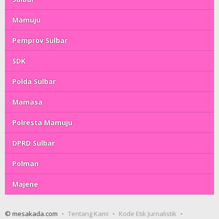
Mamuju
Pemprov Sulbar
SDK
Polda Sulbar
Mamasa
Polresta Mamuju
DPRD Sulbar
Polman
Majene
© mesakada.com
Tentang Kami
Kode Etik Jurnalistik