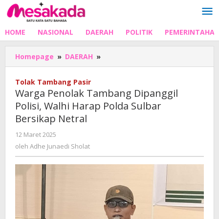
Lewati
ke
konten
HOME
NASIONAL
DAERAH
POLITIK
PEMERINTAHA
Warga
Homepage
»
DAERAH
»
Penolak
Tambang
Tolak Tambang Pasir
Dipanggil
Warga Penolak Tambang Dipanggil
Polisi,
Polisi, Walhi Harap Polda Sulbar
Walhi
Bersikap Netral
Harap
Polda
oleh
12 Maret 2025
Sulbar
Adhe
oleh
Adhe Junaedi Sholat
Bersikap
Junaedi
Netral
Sholat