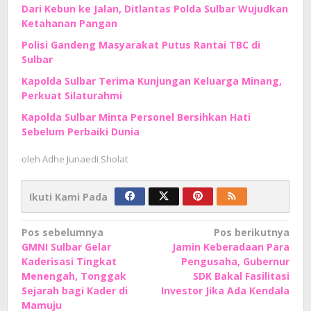
Dari Kebun ke Jalan, Ditlantas Polda Sulbar Wujudkan
Ketahanan Pangan
Polisi Gandeng Masyarakat Putus Rantai TBC di
Sulbar
Kapolda Sulbar Terima Kunjungan Keluarga Minang,
Perkuat Silaturahmi
Kapolda Sulbar Minta Personel Bersihkan Hati
Sebelum Perbaiki Dunia
oleh
Adhe Junaedi Sholat
Ikuti Kami Pada
Navigasi
Pos sebelumnya
Pos berikutnya
GMNI Sulbar Gelar
Jamin Keberadaan Para
pos
Kaderisasi Tingkat
Pengusaha, Gubernur
Menengah, Tonggak
SDK Bakal Fasilitasi
Sejarah bagi Kader di
Investor Jika Ada Kendala
Mamuju