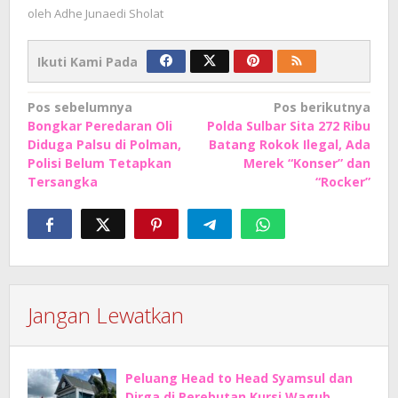
oleh
Adhe Junaedi Sholat
Ikuti Kami Pada
Navigasi
Pos sebelumnya
Pos berikutnya
Bongkar Peredaran Oli
Polda Sulbar Sita 272 Ribu
pos
Diduga Palsu di Polman,
Batang Rokok Ilegal, Ada
Polisi Belum Tetapkan
Merek “Konser” dan
Tersangka
“Rocker”
Jangan Lewatkan
Peluang Head to Head Syamsul dan
Dirga di Perebutan Kursi Wagub