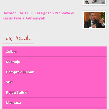
Hotman Paris Puji Ketegasan Prabowo di
Kasus Febrie Adriansyah
Tag Populer
Sulbar
Mamuju
Pemprov Sulbar
SDK
Polda Sulbar
Mamasa