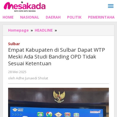
Lewati
ke
konten
HOME
NASIONAL
DAERAH
POLITIK
PEMERINTAHA
Empat
Homepage
»
HEADLINE
»
Kabupaten
di
Sulbar
Sulbar
Empat Kabupaten di Sulbar Dapat WTP
Dapat
Meski Ada Studi Banding OPD Tidak
WTP
Sesuai Ketentuan
Meski
Ada
oleh
28 Mei 2025
Studi
Adhe
oleh
Adhe Junaedi Sholat
Banding
Junaedi
OPD
Sholat
Tidak
Sesuai
Ketentuan