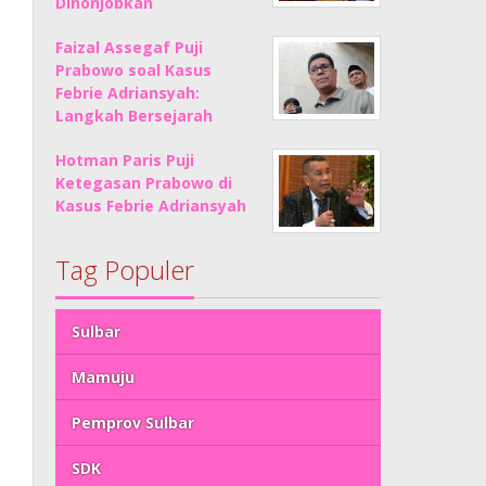
Dinonjobkan
Faizal Assegaf Puji
Prabowo soal Kasus
Febrie Adriansyah:
Langkah Bersejarah
Hotman Paris Puji
Ketegasan Prabowo di
Kasus Febrie Adriansyah
Tag Populer
Sulbar
Mamuju
Pemprov Sulbar
SDK