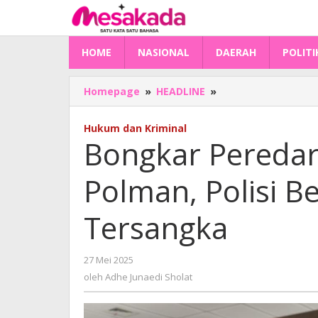
Lewati
ke
konten
HOME
NASIONAL
DAERAH
POLITI
Bongkar
Homepage
»
HEADLINE
»
Peredaran
Oli
Hukum dan Kriminal
Diduga
Bongkar Peredara
Palsu
di
Polman, Polisi 
Polman,
Polisi
Belum
Tersangka
Tetapkan
Tersangka
oleh
27 Mei 2025
Adhe
oleh
Adhe Junaedi Sholat
Junaedi
Sholat