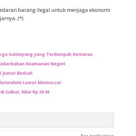
daran barang ilegal untuk menjaga ekonomi
arnya. (*)
 Warga Saloleyang yang Terdampak Kemarau
 Keberkahan Keamanan Negeri
di Jumat Berkah
ilaturahmi Lewat Minisoccer
i Sulbar, Nilai Rp 30 M
Pos berikutnya