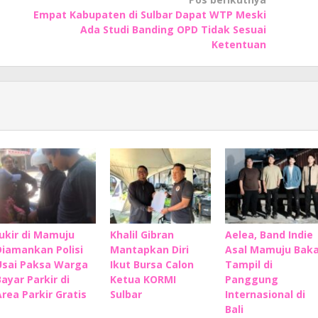
Empat Kabupaten di Sulbar Dapat WTP Meski
Ada Studi Banding OPD Tidak Sesuai
Ketentuan
Jukir di Mamuju
Khalil Gibran
Aelea, Band Indie
Diamankan Polisi
Mantapkan Diri
Asal Mamuju Baka
Usai Paksa Warga
Ikut Bursa Calon
Tampil di
Bayar Parkir di
Ketua KORMI
Panggung
Area Parkir Gratis
Sulbar
Internasional di
Bali