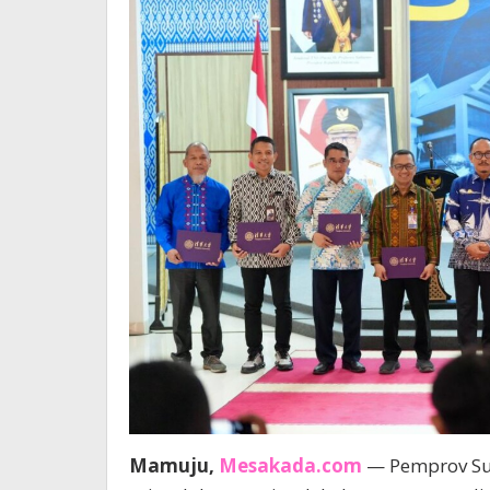
Mamuju,
Mesakada.com
— Pemprov Su