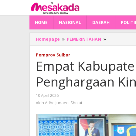
Lewati
ke
konten
HOME
NASIONAL
DAERAH
POLITI
Empat
Homepage
»
PEMERINTAHAN
»
Kabupaten
di
Pemprov Sulbar
Sulbar
Empat Kabupaten
Dapat
Penghargaa
Penghargaan Kin
Kinerja
Terbaik
oleh
10 April 2026
Adhe
oleh
Adhe Junaedi Sholat
Junaedi
Sholat