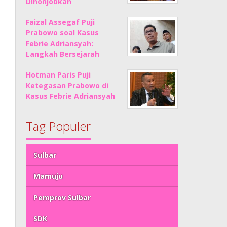
Dinonjobkan
Faizal Assegaf Puji
Prabowo soal Kasus
Febrie Adriansyah:
Langkah Bersejarah
Hotman Paris Puji
Ketegasan Prabowo di
Kasus Febrie Adriansyah
Tag Populer
Sulbar
Mamuju
Pemprov Sulbar
SDK