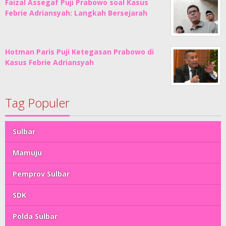
Faizal Assegaf Puji Prabowo soal Kasus
Febrie Adriansyah: Langkah Bersejarah
Hotman Paris Puji Ketegasan Prabowo di
Kasus Febrie Adriansyah
Tag Populer
Sulbar
Mamuju
Pemprov Sulbar
SDK
Polda Sulbar