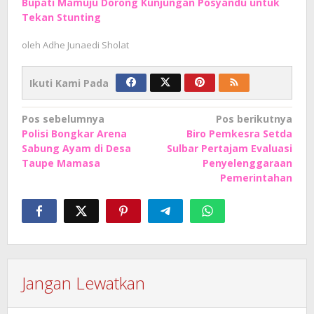
Bupati Mamuju Dorong Kunjungan Posyandu untuk
Tekan Stunting
oleh
Adhe Junaedi Sholat
Ikuti Kami Pada
Navigasi
Pos sebelumnya
Pos berikutnya
Polisi Bongkar Arena
Biro Pemkesra Setda
pos
Sabung Ayam di Desa
Sulbar Pertajam Evaluasi
Taupe Mamasa
Penyelenggaraan
Pemerintahan
Jangan Lewatkan