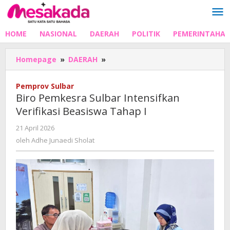
Lewati
ke
konten
HOME
NASIONAL
DAERAH
POLITIK
PEMERINTAHA
Biro
Homepage
»
DAERAH
»
Pemkesra
Sulbar
Pemprov Sulbar
Intensifkan
Biro Pemkesra Sulbar Intensifkan
Verifikasi
Verifikasi Beasiswa Tahap I
Beasiswa
Tahap
oleh
21 April 2026
I
Adhe
oleh
Adhe Junaedi Sholat
Junaedi
Sholat