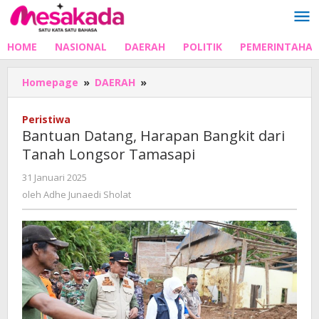
Lewati
ke
konten
HOME
NASIONAL
DAERAH
POLITIK
PEMERINTAHA
Bantuan
Homepage
»
DAERAH
»
Datang,
Harapan
Peristiwa
Bangkit
Bantuan Datang, Harapan Bangkit dari
dari
Tanah Longsor Tamasapi
Tanah
Longsor
oleh
31 Januari 2025
Tamasapi
Adhe
oleh
Adhe Junaedi Sholat
Junaedi
Sholat