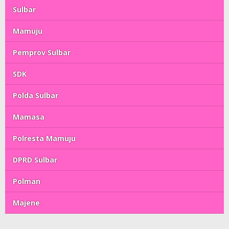
Sulbar
Mamuju
Pemprov Sulbar
SDK
Polda Sulbar
Mamasa
Polresta Mamuju
DPRD Sulbar
Polman
Majene