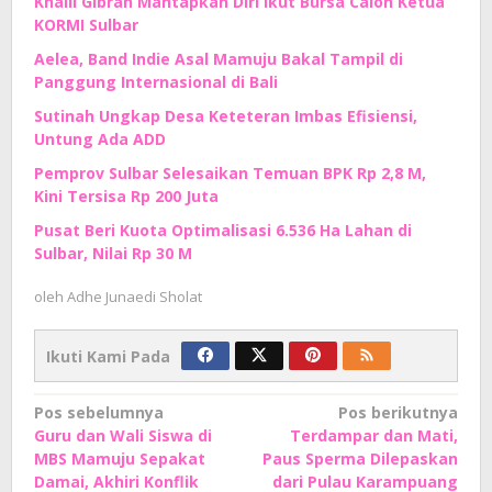
Khalil Gibran Mantapkan Diri Ikut Bursa Calon Ketua
KORMI Sulbar
Aelea, Band Indie Asal Mamuju Bakal Tampil di
Panggung Internasional di Bali
Sutinah Ungkap Desa Keteteran Imbas Efisiensi,
Untung Ada ADD
Pemprov Sulbar Selesaikan Temuan BPK Rp 2,8 M,
Kini Tersisa Rp 200 Juta
Pusat Beri Kuota Optimalisasi 6.536 Ha Lahan di
Sulbar, Nilai Rp 30 M
oleh
Adhe Junaedi Sholat
Ikuti Kami Pada
Navigasi
Pos sebelumnya
Pos berikutnya
Guru dan Wali Siswa di
Terdampar dan Mati,
pos
MBS Mamuju Sepakat
Paus Sperma Dilepaskan
Damai, Akhiri Konflik
dari Pulau Karampuang