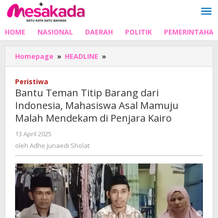
Lewati
ke
konten
HOME
NASIONAL
DAERAH
POLITIK
PEMERINTAHA
Bantu
Homepage
»
HEADLINE
»
Teman
Titip
Peristiwa
Barang
Bantu Teman Titip Barang dari
dari
Indonesia, Mahasiswa Asal Mamuju
Indonesia,
Malah Mendekam di Penjara Kairo
Mahasiswa
Asal
oleh
13 April 2025
Mamuju
Adhe
oleh
Adhe Junaedi Sholat
Malah
Junaedi
Mendekam
Sholat
di
Penjara
Kairo