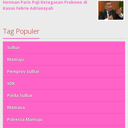
Hotman Paris Puji Ketegasan Prabowo di
Kasus Febrie Adriansyah
Tag Populer
Sulbar
Mamuju
Pemprov Sulbar
SDK
Polda Sulbar
Mamasa
Polresta Mamuju