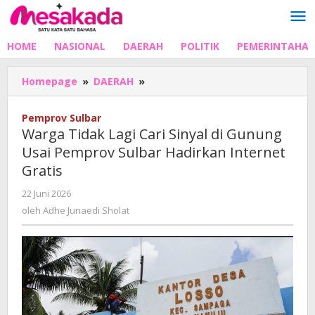
Lewati
ke
konten
HOME
NASIONAL
DAERAH
POLITIK
PEMERINTAHA
Warga
Homepage
»
DAERAH
»
Tidak
Lagi
Pemprov Sulbar
Cari
Warga Tidak Lagi Cari Sinyal di Gunung
Sinyal
Usai Pemprov Sulbar Hadirkan Internet
di
Gratis
Gunung
Usai
oleh
22 Juni 2026
Pemprov
Adhe
oleh
Adhe Junaedi Sholat
Sulbar
Junaedi
Hadirkan
Sholat
Internet
Gratis