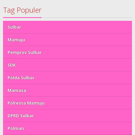
Tag Populer
Sulbar
Mamuju
Pemprov Sulbar
SDK
Polda Sulbar
Mamasa
Polresta Mamuju
DPRD Sulbar
Polman