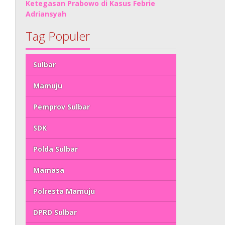
Ketegasan Prabowo di Kasus Febrie
Adriansyah
Tag Populer
Sulbar
Mamuju
Pemprov Sulbar
SDK
Polda Sulbar
Mamasa
Polresta Mamuju
DPRD Sulbar