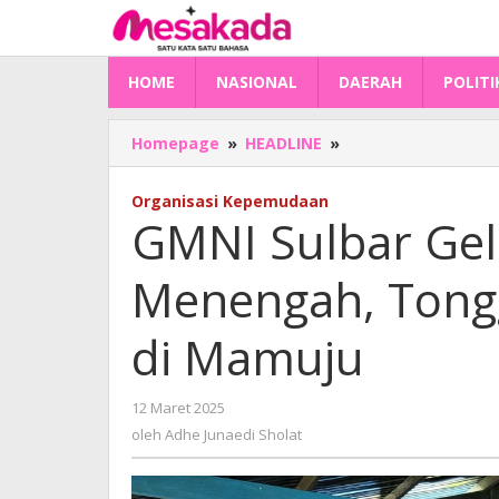
Lewati
ke
konten
HOME
NASIONAL
DAERAH
POLITI
GMNI
Homepage
»
HEADLINE
»
Sulbar
Gelar
Organisasi Kepemudaan
Kaderisasi
GMNI Sulbar Gela
Tingkat
Menengah,
Menengah, Tongg
Tonggak
Sejarah
bagi
di Mamuju
Kader
di
Mamuju
oleh
12 Maret 2025
Adhe
oleh
Adhe Junaedi Sholat
Junaedi
Sholat