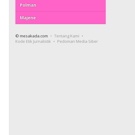
Polman
Majene
© mesakada.com
Tentang Kami
Kode Etik Jurnalistik
Pedoman Media Siber