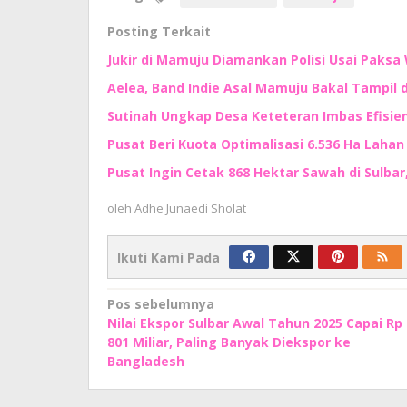
Posting Terkait
Jukir di Mamuju Diamankan Polisi Usai Paksa 
Aelea, Band Indie Asal Mamuju Bakal Tampil d
Sutinah Ungkap Desa Keteteran Imbas Efisie
Pusat Beri Kuota Optimalisasi 6.536 Ha Lahan d
Pusat Ingin Cetak 868 Hektar Sawah di Sulbar
oleh
Adhe Junaedi Sholat
Ikuti Kami Pada
Navigasi
Pos sebelumnya
Nilai Ekspor Sulbar Awal Tahun 2025 Capai Rp
pos
801 Miliar, Paling Banyak Diekspor ke
Bangladesh