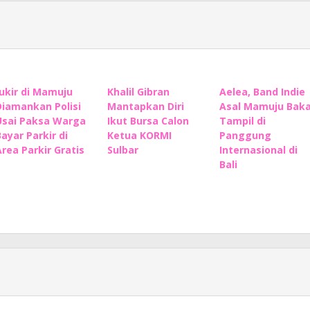
Jukir di Mamuju
Khalil Gibran
Aelea, Band Indie
Diamankan Polisi
Mantapkan Diri
Asal Mamuju Baka
Usai Paksa Warga
Ikut Bursa Calon
Tampil di
Bayar Parkir di
Ketua KORMI
Panggung
Area Parkir Gratis
Sulbar
Internasional di
Bali