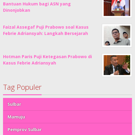
Bantuan Hukum bagi ASN yang
Dinonjobkan
Faizal Assegaf Puji Prabowo soal Kasus
Febrie Adriansyah: Langkah Bersejarah
Hotman Paris Puji Ketegasan Prabowo di
Kasus Febrie Adriansyah
Tag Populer
Sulbar
Mamuju
Pemprov Sulbar