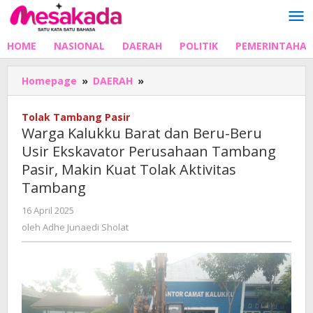
Lewati
ke
konten
HOME
NASIONAL
DAERAH
POLITIK
PEMERINTAHA
Warga
Homepage
»
DAERAH
»
Kalukku
Barat
Tolak Tambang Pasir
dan
Warga Kalukku Barat dan Beru-Beru
Beru-
Usir Ekskavator Perusahaan Tambang
Beru
Pasir, Makin Kuat Tolak Aktivitas
Usir
Ekskavator
Tambang
Perusahaan
oleh
16 April 2025
Tambang
Adhe
Pasir,
oleh
Adhe Junaedi Sholat
Junaedi
Makin
Sholat
Kuat
Tolak
Aktivitas
Tambang