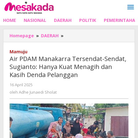
Lewati
ke
konten
HOME
NASIONAL
DAERAH
POLITIK
PEMERINTAHA
Air
Homepage
»
DAERAH
»
PDAM
Manakarra
Mamuju
Tersendat-
Air PDAM Manakarra Tersendat-Sendat,
Sendat,
Sugianto: Hanya Kuat Menagih dan
Sugianto:
Kasih Denda Pelanggan
Hanya
Kuat
oleh
16 April 2025
Menagih
Adhe
oleh
Adhe Junaedi Sholat
dan
Junaedi
Kasih
Sholat
Denda
Pelanggan