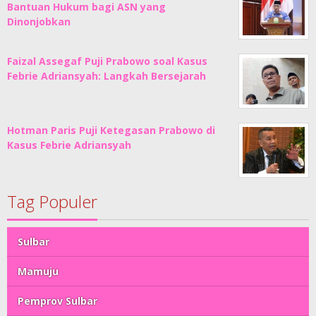
Bantuan Hukum bagi ASN yang
Dinonjobkan
Faizal Assegaf Puji Prabowo soal Kasus
Febrie Adriansyah: Langkah Bersejarah
Hotman Paris Puji Ketegasan Prabowo di
Kasus Febrie Adriansyah
Tag Populer
Sulbar
Mamuju
Pemprov Sulbar