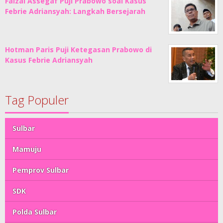
Faizal Assegaf Puji Prabowo soal Kasus
Febrie Adriansyah: Langkah Bersejarah
Hotman Paris Puji Ketegasan Prabowo di
Kasus Febrie Adriansyah
Tag Populer
Sulbar
Mamuju
Pemprov Sulbar
SDK
Polda Sulbar