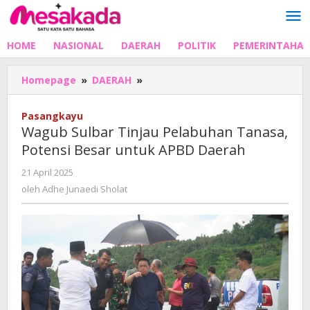
Lewati
ke
konten
HOME
NASIONAL
DAERAH
POLITIK
PEMERINTAHA
Wagub
Homepage
»
DAERAH
»
Sulbar
Tinjau
Pasangkayu
Pelabuhan
Wagub Sulbar Tinjau Pelabuhan Tanasa,
Tanasa,
Potensi Besar untuk APBD Daerah
Potensi
Besar
oleh
21 April 2025
untuk
Adhe
oleh
Adhe Junaedi Sholat
APBD
Junaedi
Daerah
Sholat