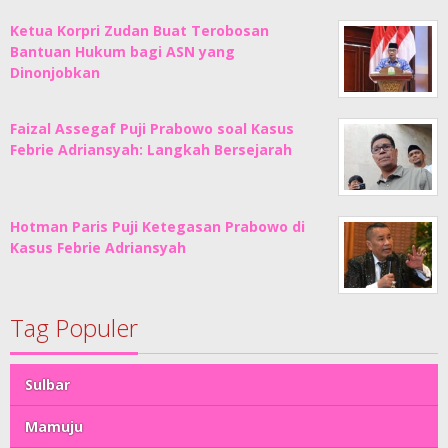
Ketua Korpri Zudan Buat Terobosan
Bantuan Hukum bagi ASN yang
Dinonjobkan
Faizal Assegaf Puji Prabowo soal Kasus
Febrie Adriansyah: Langkah Bersejarah
Hotman Paris Puji Ketegasan Prabowo di
Kasus Febrie Adriansyah
Tag Populer
Sulbar
Mamuju