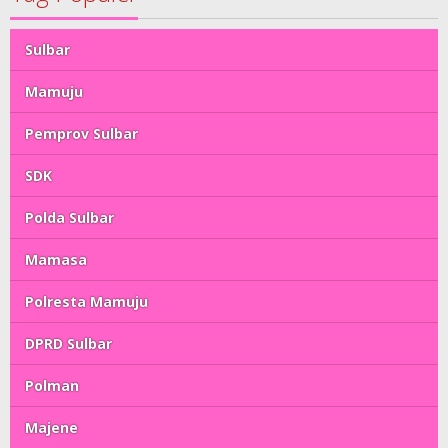
Sulbar
Mamuju
Pemprov Sulbar
SDK
Polda Sulbar
Mamasa
Polresta Mamuju
DPRD Sulbar
Polman
Majene