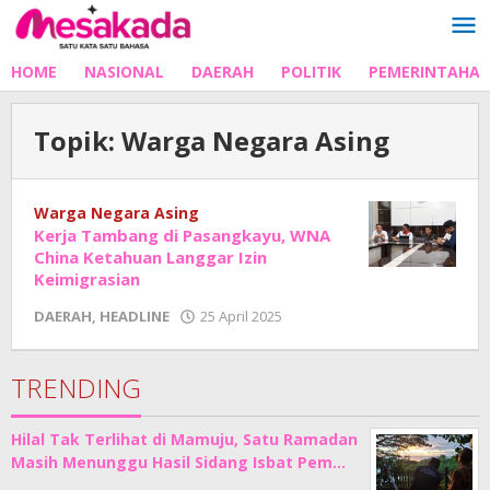
Lewati
ke
konten
HOME
NASIONAL
DAERAH
POLITIK
PEMERINTAHA
Topik:
Warga Negara Asing
Warga Negara Asing
Kerja Tambang di Pasangkayu, WNA
China Ketahuan Langgar Izin
Keimigrasian
oleh
DAERAH
,
HEADLINE
25 April 2025
Adhe
Junaedi
Sholat
TRENDING
Hilal Tak Terlihat di Mamuju, Satu Ramadan
Masih Menunggu Hasil Sidang Isbat Pem…