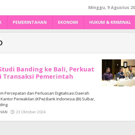
Minggu, 9 Agustus 2
K
PEMERINTAHAN
EKONOMI
HUKUM & KRIMINAL
D
Studi Banding ke Bali, Perkuat
si Transaksi Pemerintah
m Percepatan dan Perluasan Digitalisasi Daerah
Kantor Perwakilan (KPw) Bank Indonesia (BI) Sulbar,
ding
oleh
HAN
23 Oktober 2024
Adhe
Junaedi
Sholat