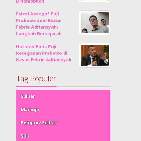
Dinonjobkan
Faizal Assegaf Puji
Prabowo soal Kasus
Febrie Adriansyah:
Langkah Bersejarah
Hotman Paris Puji
Ketegasan Prabowo di
Kasus Febrie Adriansyah
Tag Populer
Sulbar
Mamuju
Pemprov Sulbar
SDK