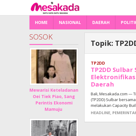
Lewati
ke
konten
HOME
NASIONAL
DAERAH
POLITI
SOSOK
Topik:
TP2D
TP2DD
TP2DD Sulbar 
Elektronifika
Daerah
Mewarisi Keteladanan
Bali, Mesakada.com — Ti
Oei Tiek Piao, Sang
(TP2DD) Sulbar bersama 
Perintis Ekonomi
melakukan Capacity Buil
Mamuju
HEADLINE
,
PEMERINTA