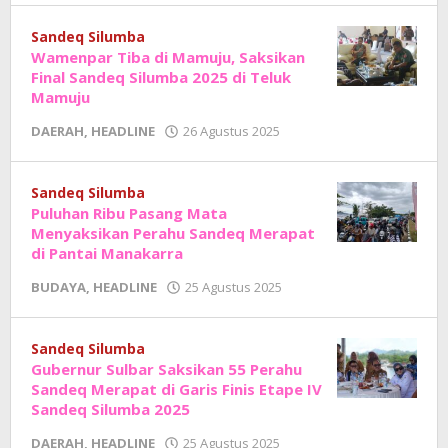
Junaedi
Sholat
Sandeq Silumba
Wamenpar Tiba di Mamuju, Saksikan
Final Sandeq Silumba 2025 di Teluk
Mamuju
oleh
DAERAH
,
HEADLINE
26 Agustus 2025
Adhe
Junaedi
Sholat
Sandeq Silumba
Puluhan Ribu Pasang Mata
Menyaksikan Perahu Sandeq Merapat
di Pantai Manakarra
oleh
BUDAYA
,
HEADLINE
25 Agustus 2025
Adhe
Junaedi
Sholat
Sandeq Silumba
Gubernur Sulbar Saksikan 55 Perahu
Sandeq Merapat di Garis Finis Etape IV
Sandeq Silumba 2025
oleh
DAERAH
,
HEADLINE
25 Agustus 2025