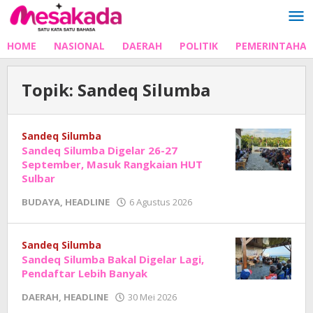
Lewati
ke
konten
HOME
NASIONAL
DAERAH
POLITIK
PEMERINTAHA
Topik:
Sandeq Silumba
Sandeq Silumba
Sandeq Silumba Digelar 26-27
September, Masuk Rangkaian HUT
Sulbar
oleh
BUDAYA
,
HEADLINE
6 Agustus 2026
Adhe
Junaedi
Sholat
Sandeq Silumba
Sandeq Silumba Bakal Digelar Lagi,
Pendaftar Lebih Banyak
oleh
DAERAH
,
HEADLINE
30 Mei 2026
Adhe