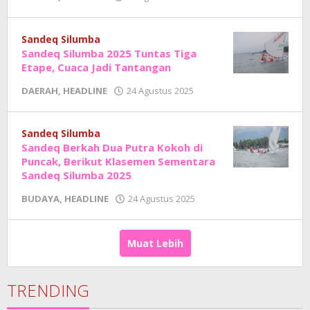
Adhe
Junaedi
Sholat
Sandeq Silumba
Sandeq Silumba 2025 Tuntas Tiga
Etape, Cuaca Jadi Tantangan
oleh
DAERAH
,
HEADLINE
24 Agustus 2025
Adhe
Junaedi
Sholat
Sandeq Silumba
Sandeq Berkah Dua Putra Kokoh di
Puncak, Berikut Klasemen Sementara
Sandeq Silumba 2025
oleh
BUDAYA
,
HEADLINE
24 Agustus 2025
Adhe
Junaedi
Sholat
Muat Lebih
TRENDING