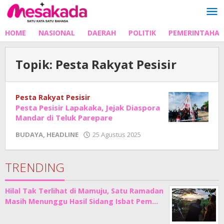
Lewati
ke
konten
HOME
NASIONAL
DAERAH
POLITIK
PEMERINTAHA
Topik:
Pesta Rakyat Pesisir
Pesta Rakyat Pesisir
Pesta Pesisir Lapakaka, Jejak Diaspora
Mandar di Teluk Parepare
oleh
BUDAYA
,
HEADLINE
25 Agustus 2025
Adhe
Junaedi
Sholat
TRENDING
Hilal Tak Terlihat di Mamuju, Satu Ramadan
Masih Menunggu Hasil Sidang Isbat Pem…