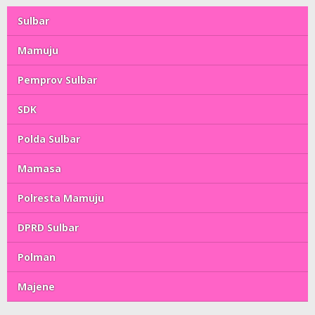
Sulbar
Mamuju
Pemprov Sulbar
SDK
Polda Sulbar
Mamasa
Polresta Mamuju
DPRD Sulbar
Polman
Majene