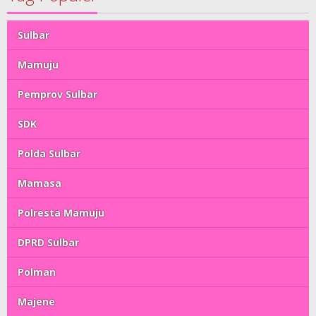
Sulbar
Mamuju
Pemprov Sulbar
SDK
Polda Sulbar
Mamasa
Polresta Mamuju
DPRD Sulbar
Polman
Majene