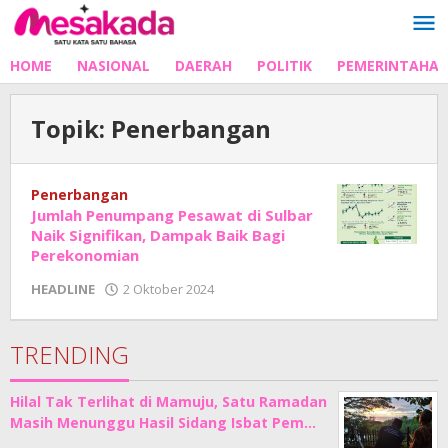
Lewati
ke
konten
HOME
NASIONAL
DAERAH
POLITIK
PEMERINTAHA
Topik:
Penerbangan
Penerbangan
Jumlah Penumpang Pesawat di Sulbar
Naik Signifikan, Dampak Baik Bagi
Perekonomian
oleh
HEADLINE
2 Oktober 2024
Adhe
Junaedi
Sholat
TRENDING
Hilal Tak Terlihat di Mamuju, Satu Ramadan
Masih Menunggu Hasil Sidang Isbat Pem…