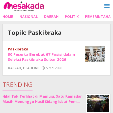
Lewati
ke
konten
HOME
NASIONAL
DAERAH
POLITIK
PEMERINTAHA
Topik:
Paskibraka
Paskibraka
90 Peserta Berebut 67 Posisi dalam
Seleksi Paskibraka Sulbar 2026
oleh
DAERAH
,
HEADLINE
5 Mei 2026
Adhe
Junaedi
Sholat
TRENDING
Hilal Tak Terlihat di Mamuju, Satu Ramadan
Masih Menunggu Hasil Sidang Isbat Pem…