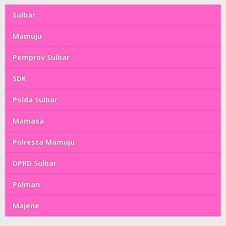
Sulbar
Mamuju
Pemprov Sulbar
SDK
Polda Sulbar
Mamasa
Polresta Mamuju
DPRD Sulbar
Polman
Majene