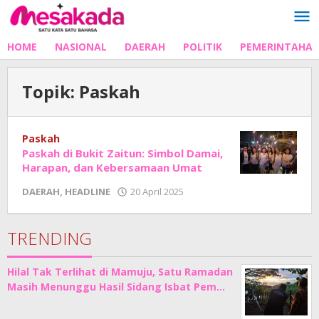
Lewati
ke
konten
HOME
NASIONAL
DAERAH
POLITIK
PEMERINTAHA
Topik:
Paskah
Paskah
Paskah di Bukit Zaitun: Simbol Damai,
Harapan, dan Kebersamaan Umat
oleh
DAERAH
,
HEADLINE
20 April 2025
Adhe
Junaedi
Sholat
TRENDING
Hilal Tak Terlihat di Mamuju, Satu Ramadan
Masih Menunggu Hasil Sidang Isbat Pem…