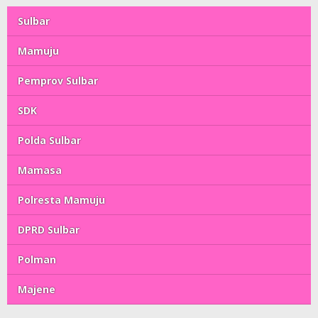
Sulbar
Mamuju
Pemprov Sulbar
SDK
Polda Sulbar
Mamasa
Polresta Mamuju
DPRD Sulbar
Polman
Majene