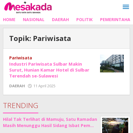
Lewati
ke
konten
HOME
NASIONAL
DAERAH
POLITIK
PEMERINTAHA
Topik:
Pariwisata
Pariwisata
Industri Pariwisata Sulbar Makin
Surut, Hunian Kamar Hotel di Sulbar
Terendah se-Sulawesi
oleh
DAERAH
11 April 2025
Adhe
Junaedi
Sholat
TRENDING
Hilal Tak Terlihat di Mamuju, Satu Ramadan
Masih Menunggu Hasil Sidang Isbat Pem…