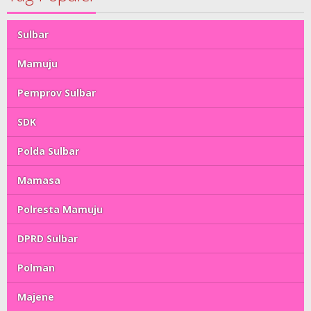
Sulbar
Mamuju
Pemprov Sulbar
SDK
Polda Sulbar
Mamasa
Polresta Mamuju
DPRD Sulbar
Polman
Majene