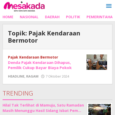
Lewati
ke
konten
HOME
NASIONAL
DAERAH
POLITIK
PEMERINTAHA
Topik:
Pajak Kendaraan
Bermotor
Pajak Kendaraan Bermotor
Denda Pajak Kendaraan Dihapus,
Pemilik Cukup Bayar Biaya Pokok
oleh
HEADLINE
,
RAGAM
7 Oktober 2024
Adhe
Junaedi
Sholat
TRENDING
Hilal Tak Terlihat di Mamuju, Satu Ramadan
Masih Menunggu Hasil Sidang Isbat Pem…