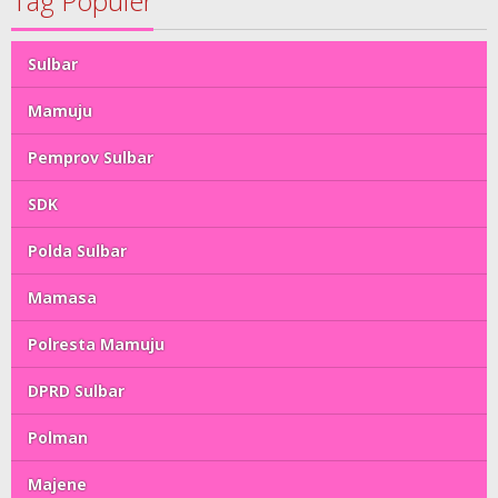
Tag Populer
Sulbar
Mamuju
Pemprov Sulbar
SDK
Polda Sulbar
Mamasa
Polresta Mamuju
DPRD Sulbar
Polman
Majene