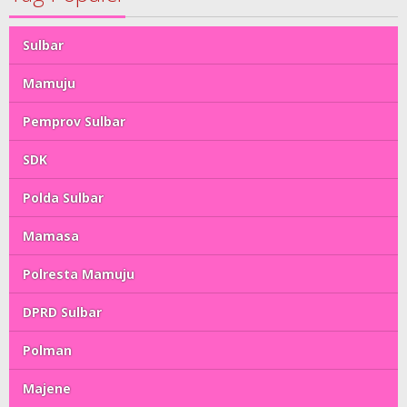
Sulbar
Mamuju
Pemprov Sulbar
SDK
Polda Sulbar
Mamasa
Polresta Mamuju
DPRD Sulbar
Polman
Majene