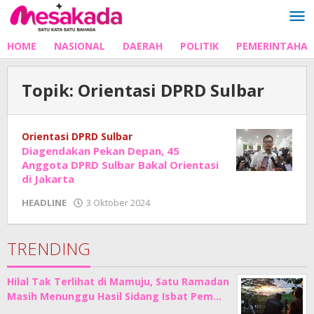
Lewati
ke
konten
HOME
NASIONAL
DAERAH
POLITIK
PEMERINTAHA
Topik:
Orientasi DPRD Sulbar
Orientasi DPRD Sulbar
Diagendakan Pekan Depan, 45
Anggota DPRD Sulbar Bakal Orientasi
di Jakarta
oleh
HEADLINE
3 Oktober 2024
Adhe
Junaedi
Sholat
TRENDING
Hilal Tak Terlihat di Mamuju, Satu Ramadan
Masih Menunggu Hasil Sidang Isbat Pem…