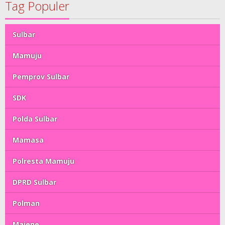
Tag Populer
Sulbar
Mamuju
Pemprov Sulbar
SDK
Polda Sulbar
Mamasa
Polresta Mamuju
DPRD Sulbar
Polman
Majene