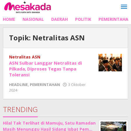
Lewati
ke
konten
HOME
NASIONAL
DAERAH
POLITIK
PEMERINTAHA
Topik:
Netralitas ASN
Netralitas ASN
ASN Sulbar Langgar Netralitas di
Pilkada, Diproses Tegas Tanpa
Toleransi
HEADLINE
,
PEMERINTAHAN
3 Oktober
oleh
2024
Adhe
Junaedi
Sholat
TRENDING
Hilal Tak Terlihat di Mamuju, Satu Ramadan
Masih Menunggu Hasil Sidang Isbat Pem…