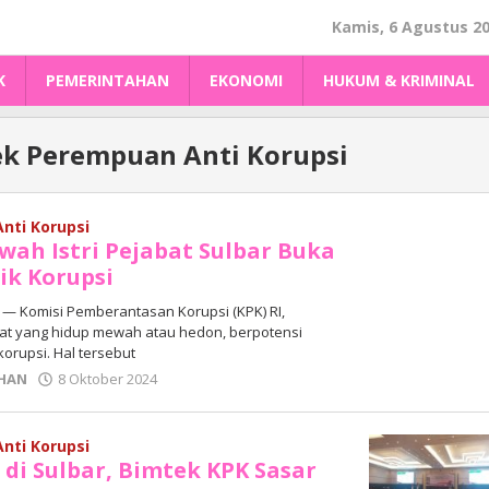
Kamis, 6 Agustus 2
K
PEMERINTAHAN
EKONOMI
HUKUM & KRIMINAL
k Perempuan Anti Korupsi
nti Korupsi
wah Istri Pejabat Sulbar Buka
ik Korupsi
 Komisi Pemberantasan Korupsi (KPK) RI,
bat yang hidup mewah atau hedon, berpotensi
orupsi. Hal tersebut
oleh
HAN
8 Oktober 2024
Adhe
Junaedi
Sholat
nti Korupsi
 di Sulbar, Bimtek KPK Sasar