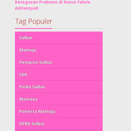
Ketegasan Prabowo di Kasus Febrie
Adriansyah
Tag Populer
Sulbar
Mamuju
Pemprov Sulbar
SDK
Polda Sulbar
Mamasa
Polresta Mamuju
DPRD Sulbar