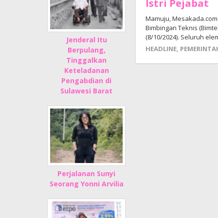
Istri Pejabat
Mamuju, Mesakada.com 
Bimbingan Teknis (Bimte
(8/10/2024). Seluruh el
Jenderal Itu
HEADLINE
,
PEMERINTA
Berpulang,
Tinggalkan
Keteladanan
Pengabdian di
Sulawesi Barat
Perjalanan Sunyi
Seorang Yonni Arvilia