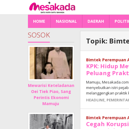
Lewati
ke
konten
HOME
NASIONAL
DAERAH
POLITI
SOSOK
Topik:
Bimte
Bimtek Perempuan A
KPK: Hidup Me
Peluang Prakt
Mamuju, Mesakada.com —
Mewarisi Keteladanan
menyebutkan istri peja
Oei Tiek Piao, Sang
melanggengkan praktik k
Perintis Ekonomi
HEADLINE
,
PEMERINTA
Mamuju
Bimtek Perempuan A
Cegah Korupsi