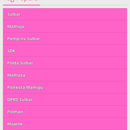
Sulbar
Mamuju
Pemprov Sulbar
SDK
Polda Sulbar
Mamasa
Polresta Mamuju
DPRD Sulbar
Polman
Majene