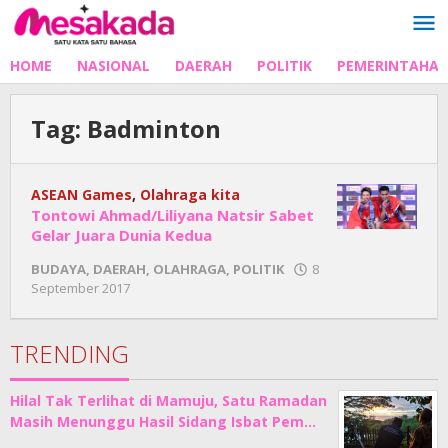
Lewati
ke
konten
HOME
NASIONAL
DAERAH
POLITIK
PEMERINTAHA
Tag:
Badminton
ASEAN Games
,
Olahraga kita
Tontowi Ahmad/Liliyana Natsir Sabet
Gelar Juara Dunia Kedua
BUDAYA
,
DAERAH
,
OLAHRAGA
,
POLITIK
8
oleh
September 2017
Adhe
Junaedi
Sholat
TRENDING
Hilal Tak Terlihat di Mamuju, Satu Ramadan
Masih Menunggu Hasil Sidang Isbat Pem…