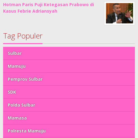
Hotman Paris Puji Ketegasan Prabowo di
Kasus Febrie Adriansyah
Tag Populer
Sulbar
Mamuju
Pemprov Sulbar
SDK
Polda Sulbar
Mamasa
Polresta Mamuju