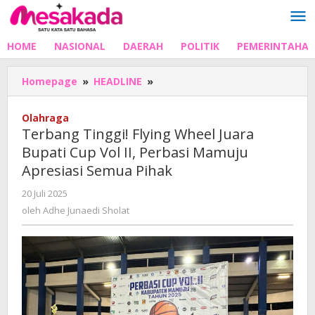
Lewati
ke
konten
HOME
NASIONAL
DAERAH
POLITIK
PEMERINTAHA
Terbang
Homepage
»
HEADLINE
»
Tinggi!
Flying
Olahraga
Wheel
Terbang Tinggi! Flying Wheel Juara
Juara
Bupati Cup Vol II, Perbasi Mamuju
Bupati
Apresiasi Semua Pihak
Cup
Vol
oleh
20 Juli 2025
II,
Adhe
oleh
Adhe Junaedi Sholat
Perbasi
Junaedi
Mamuju
Sholat
Apresiasi
Semua
Pihak