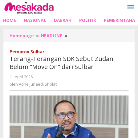
Lewati
ke
konten
HOME
NASIONAL
DAERAH
POLITIK
PEMERINTAHA
Terang-
Homepage
»
HEADLINE
»
Terangan
SDK
Pemprov Sulbar
Sebut
Terang-Terangan SDK Sebut Zudan
Zudan
Belum “Move On” dari Sulbar
Belum
"Move
oleh
11 April 2026
On"
Adhe
oleh
Adhe Junaedi Sholat
dari
Junaedi
Sulbar
Sholat