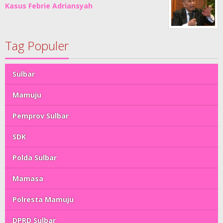
Kasus Febrie Adriansyah
Tag Populer
Sulbar
Mamuju
Pemprov Sulbar
SDK
Polda Sulbar
Mamasa
Polresta Mamuju
DPRD Sulbar