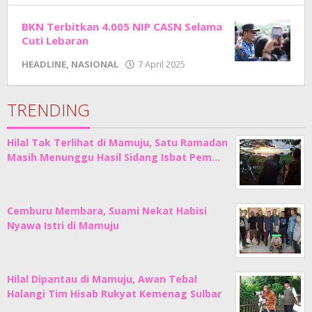
Junaedi
Sholat
BKN Terbitkan 4.005 NIP CASN Selama
Cuti Lebaran
oleh
HEADLINE
,
NASIONAL
7 April 2025
Adhe
Junaedi
Sholat
TRENDING
Hilal Tak Terlihat di Mamuju, Satu Ramadan
Masih Menunggu Hasil Sidang Isbat Pem…
Cemburu Membara, Suami Nekat Habisi
Nyawa Istri di Mamuju
Hilal Dipantau di Mamuju, Awan Tebal
Halangi Tim Hisab Rukyat Kemenag Sulbar