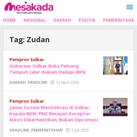
Lewati
ke
konten
HOME
NASIONAL
DAERAH
POLITIK
PEMERINTAHA
Tag:
Zudan
Pemprov Sulbar
Gubernur Sulbar Buka Peluang
Tempuh Jalur Hukum Hadapi BKN
oleh
DAERAH
,
HEADLINE
11 April 2026
Adhe
Junaedi
Sholat
Pemprov Sulbar
Jamin Sistem Meritokrasi di Sulbar,
Kepala BKN: PNS Riwayat Koruptor
Mesti Diberhentikan, Bukan Dipromosi
oleh
HEADLINE
,
PEMERINTAHAN
2 Juli 2025
Adhe