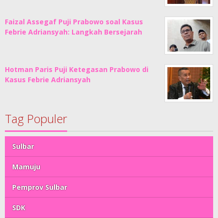
Faizal Assegaf Puji Prabowo soal Kasus
Febrie Adriansyah: Langkah Bersejarah
Hotman Paris Puji Ketegasan Prabowo di
Kasus Febrie Adriansyah
Tag Populer
Sulbar
Mamuju
Pemprov Sulbar
SDK