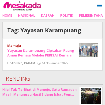
Lewati
ke
konten
HOME
NASIONAL
DAERAH
POLITIK
PEMERINTAHA
Tag:
Yayasan Karampuang
Mamuju
Yayasan Karampuang Ciptakan Ruang
Aman Remaja Melalui PERISAI Remaja
oleh
HEADLINE
,
RAGAM
14 November 2025
Adhe
Junaedi
Sholat
TRENDING
Hilal Tak Terlihat di Mamuju, Satu Ramadan
Masih Menunggu Hasil Sidang Isbat Pem…