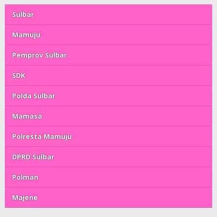
Sulbar
Mamuju
Pemprov Sulbar
SDK
Polda Sulbar
Mamasa
Polresta Mamuju
DPRD Sulbar
Polman
Majene