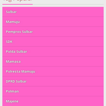
Sulbar
Mamuju
Pemprov Sulbar
SDK
Polda Sulbar
Mamasa
Polresta Mamuju
DPRD Sulbar
Polman
Majene