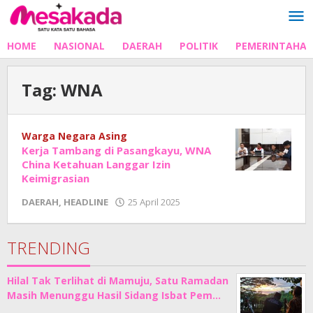
Lewati
ke
konten
HOME
NASIONAL
DAERAH
POLITIK
PEMERINTAHA
Tag:
WNA
Warga Negara Asing
Kerja Tambang di Pasangkayu, WNA
China Ketahuan Langgar Izin
Keimigrasian
oleh
DAERAH
,
HEADLINE
25 April 2025
Adhe
Junaedi
Sholat
TRENDING
Hilal Tak Terlihat di Mamuju, Satu Ramadan
Masih Menunggu Hasil Sidang Isbat Pem…