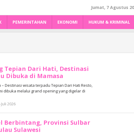
Jumat, 7 Agustus 2
K
PEMERINTAHAN
EKONOMI
HUKUM & KRIMINAL
 Tepian Dari Hati, Destinasi
du Dibuka di Mamasa
Destinasi wisata terpadu Tepian Dari Hati Resto,
mi dibuka melalui grand opening yang digelar di
oleh
 Juli 2026
Adhe
Junaedi
Sholat
l Berbintang, Provinsi Sulbar
ulau Sulawesi