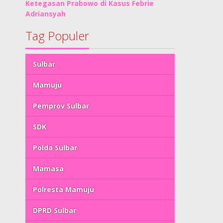
Ketegasan Prabowo di Kasus Febrie
Adriansyah
Tag Populer
Sulbar
Mamuju
Pemprov Sulbar
SDK
Polda Sulbar
Mamasa
Polresta Mamuju
DPRD Sulbar