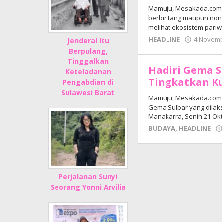
Mamuju, Mesakada.com —
berbintang maupun non 
melihat ekosistem pariw
HEADLINE
4 Novemb
Jenderal Itu
Berpulang,
Tinggalkan
Hadiri Gema S
Keteladanan
Tingkatkan K
Pengabdian di
Sulawesi Barat
Mamuju, Mesakada.com 
Gema Sulbar yang dilaks
Manakarra, Senin 21 Ok
BUDAYA
,
HEADLINE
Perjalanan Sunyi
Seorang Yonni Arvilia