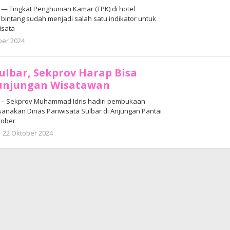
 Tingkat Penghunian Kamar (TPK) di hotel
bintang sudah menjadi salah satu indikator untuk
isata
oleh
er 2024
Adhe
Junaedi
Sholat
ulbar, Sekprov Harap Bisa
unjungan Wisatawan
– Sekprov Muhammad Idris hadiri pembukaan
anakan Dinas Pariwisata Sulbar di Anjungan Pantai
tober
oleh
22 Oktober 2024
Adhe
Junaedi
Sholat