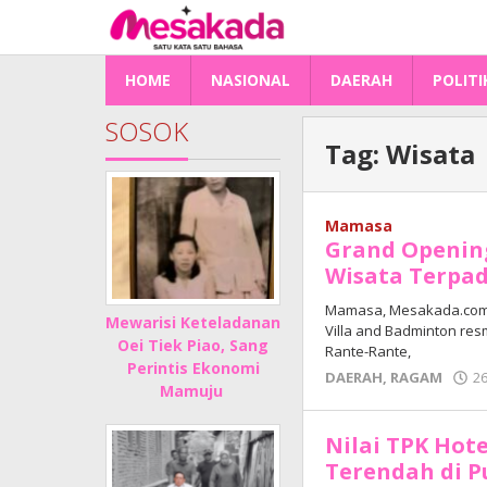
Lewati
ke
konten
HOME
NASIONAL
DAERAH
POLITI
SOSOK
Tag:
Wisata
Mamasa
Grand Opening
Wisata Terpa
Mamasa, Mesakada.com – 
Mewarisi Keteladanan
Villa and Badminton res
Oei Tiek Piao, Sang
Rante-Rante,
Perintis Ekonomi
DAERAH
,
RAGAM
26
Mamuju
Nilai TPK Hote
Terendah di P