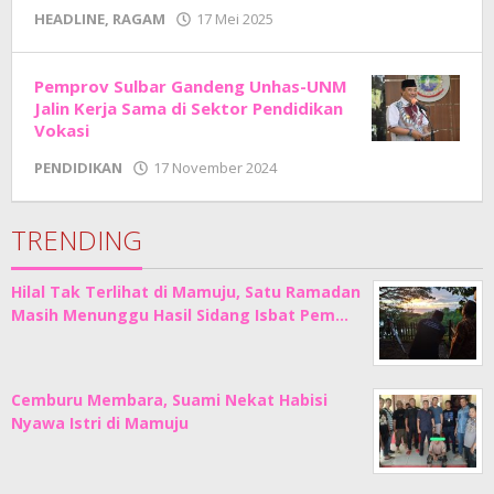
oleh
HEADLINE
,
RAGAM
17 Mei 2025
Adhe
Junaedi
Sholat
Pemprov Sulbar Gandeng Unhas-UNM
Jalin Kerja Sama di Sektor Pendidikan
Vokasi
oleh
PENDIDIKAN
17 November 2024
Adhe
Junaedi
Sholat
TRENDING
Hilal Tak Terlihat di Mamuju, Satu Ramadan
Masih Menunggu Hasil Sidang Isbat Pem…
Cemburu Membara, Suami Nekat Habisi
Nyawa Istri di Mamuju