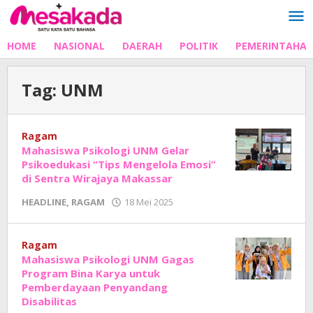
Lewati
ke
konten
HOME
NASIONAL
DAERAH
POLITIK
PEMERINTAHA
Tag:
UNM
Ragam
Mahasiswa Psikologi UNM Gelar
Psikoedukasi “Tips Mengelola Emosi”
di Sentra Wirajaya Makassar
oleh
HEADLINE
,
RAGAM
18 Mei 2025
Adhe
Junaedi
Sholat
Ragam
Mahasiswa Psikologi UNM Gagas
Program Bina Karya untuk
Pemberdayaan Penyandang
Disabilitas