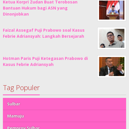
Ketua Korpri Zudan Buat Terobosan
Bantuan Hukum bagi ASN yang
Dinonjobkan
Faizal Assegaf Puji Prabowo soal Kasus
Febrie Adriansyah: Langkah Bersejarah
Hotman Paris Puji Ketegasan Prabowo di
Kasus Febrie Adriansyah
Tag Populer
Sulbar
Mamuju
Pemprov Sulbar