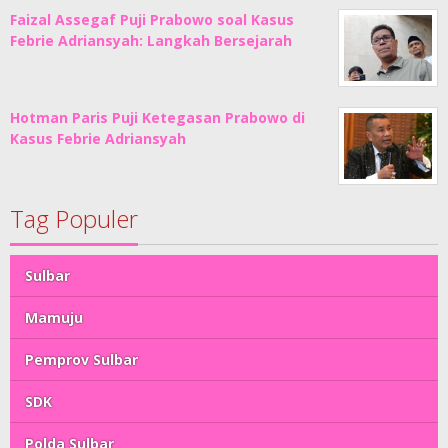
Faizal Assegaf Puji Prabowo soal Kasus
Febrie Adriansyah: Langkah Bersejarah
Hotman Paris Puji Ketegasan Prabowo di
Kasus Febrie Adriansyah
Tag Populer
Sulbar
Mamuju
Pemprov Sulbar
SDK
Polda Sulbar