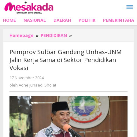
Lewati
ke
konten
HOME
NASIONAL
DAERAH
POLITIK
PEMERINTAHA
Pemprov
Homepage
»
PENDIDIKAN
»
Sulbar
Gandeng
Pemprov Sulbar Gandeng Unhas-UNM
Unhas-
Jalin Kerja Sama di Sektor Pendidikan
UNM
Vokasi
Jalin
Kerja
oleh
17 November 2024
Sama
Adhe
oleh
Adhe Junaedi Sholat
di
Junaedi
Sektor
Sholat
Pendidikan
Vokasi