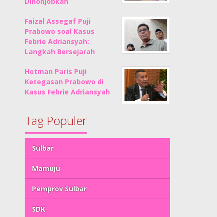
Dinonjobkan
Faizal Assegaf Puji
Prabowo soal Kasus
Febrie Adriansyah:
Langkah Bersejarah
Hotman Paris Puji
Ketegasan Prabowo di
Kasus Febrie Adriansyah
Tag Populer
Sulbar
Mamuju
Pemprov Sulbar
SDK