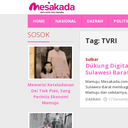
Lewati
ke
konten
HOME
NASIONAL
DAERAH
POLITI
SOSOK
Tag:
TVRI
Sulbar
Dukung Digita
Sulawesi Bara
Mamuju, Mesakada.com –
Mewarisi Keteladanan
Sulawesi Barat membagi
Oei Tiek Piao, Sang
Mamuju dan sekitarnya,
Perintis Ekonomi
DAERAH
17 Desemb
Mamuju