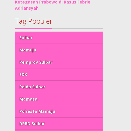
Ketegasan Prabowo di Kasus Febrie
Adriansyah
Tag Populer
Sulbar
Mamuju
Pemprov Sulbar
SDK
Polda Sulbar
Mamasa
Polresta Mamuju
DPRD Sulbar