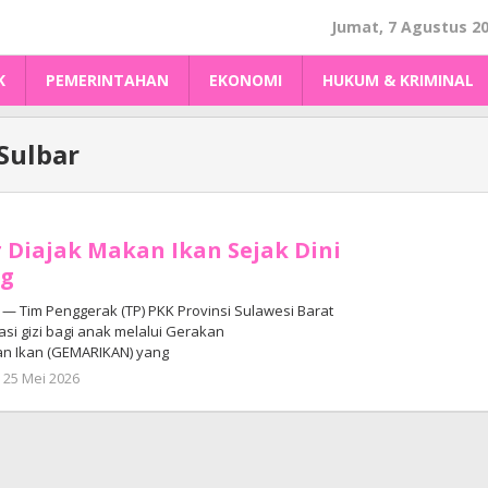
Jumat, 7 Agustus 2
K
PEMERINTAHAN
EKONOMI
HUKUM & KRIMINAL
Sulbar
r Diajak Makan Ikan Sejak Dini
ng
 Tim Penggerak (TP) PKK Provinsi Sulawesi Barat
i gizi bagi anak melalui Gerakan
 Ikan (GEMARIKAN) yang
oleh
25 Mei 2026
Adhe
Junaedi
Sholat