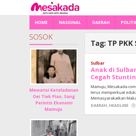
Lewati
ke
konten
HOME
NASIONAL
DAERAH
POLITI
SOSOK
Tag:
TP PKK 
Sulbar
Anak di Sulba
Cegah Stunti
Mamuju, Mesakada.com —
Mewarisi Keteladanan
terus memperkuat edukas
Oei Tiek Piao, Sang
Memasyarakatkan Makan
Perintis Ekonomi
DAERAH
,
HEADLINE
Mamuju