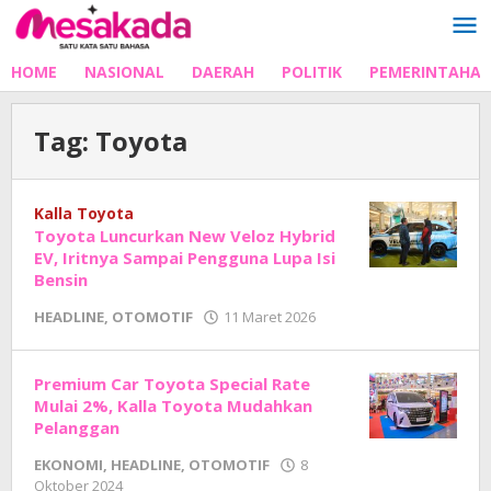
Lewati
ke
konten
HOME
NASIONAL
DAERAH
POLITIK
PEMERINTAHA
Tag:
Toyota
Kalla Toyota
Toyota Luncurkan New Veloz Hybrid
EV, Iritnya Sampai Pengguna Lupa Isi
Bensin
oleh
HEADLINE
,
OTOMOTIF
11 Maret 2026
Adhe
Junaedi
Sholat
Premium Car Toyota Special Rate
Mulai 2%, Kalla Toyota Mudahkan
Pelanggan
EKONOMI
,
HEADLINE
,
OTOMOTIF
8
oleh
Oktober 2024