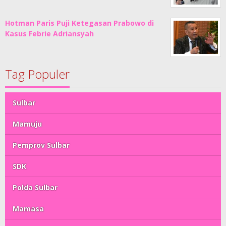
Hotman Paris Puji Ketegasan Prabowo di
Kasus Febrie Adriansyah
Tag Populer
Sulbar
Mamuju
Pemprov Sulbar
SDK
Polda Sulbar
Mamasa