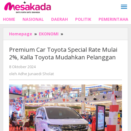
Lewati
ke
konten
HOME
NASIONAL
DAERAH
POLITIK
PEMERINTAHA
Premium
Homepage
»
EKONOMI
»
Car
Toyota
Premium Car Toyota Special Rate Mulai
Special
2%, Kalla Toyota Mudahkan Pelanggan
Rate
Mulai
oleh
8 Oktober 2024
2%,
Adhe
oleh
Adhe Junaedi Sholat
Kalla
Junaedi
Toyota
Sholat
Mudahkan
Pelanggan