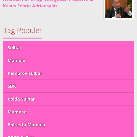
Kasus Febrie Adriansyah
Tag Populer
Sulbar
Mamuju
Pemprov Sulbar
SDK
Polda Sulbar
Mamasa
Polresta Mamuju