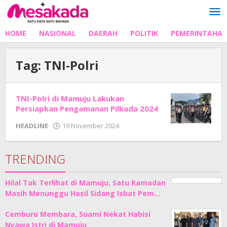
Lewati
ke
konten
HOME
NASIONAL
DAERAH
POLITIK
PEMERINTAHA
Tag:
TNI-Polri
TNI-Polri di Mamuju Lakukan
Persiapkan Pengamanan Pilkada 2024
oleh
HEADLINE
19 November 2024
Adhe
Junaedi
Sholat
TRENDING
Hilal Tak Terlihat di Mamuju, Satu Ramadan
Masih Menunggu Hasil Sidang Isbat Pem…
Cemburu Membara, Suami Nekat Habisi
Nyawa Istri di Mamuju