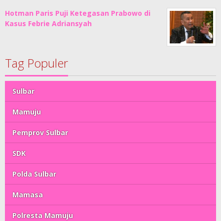
Hotman Paris Puji Ketegasan Prabowo di
Kasus Febrie Adriansyah
Tag Populer
Sulbar
Mamuju
Pemprov Sulbar
SDK
Polda Sulbar
Mamasa
Polresta Mamuju