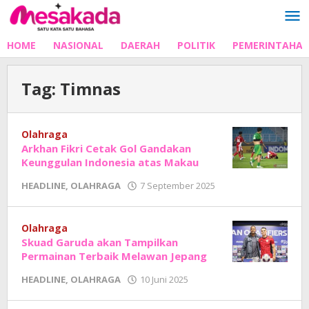
Lewati
ke
konten
HOME
NASIONAL
DAERAH
POLITIK
PEMERINTAHA
Tag:
Timnas
Olahraga
Arkhan Fikri Cetak Gol Gandakan
Keunggulan Indonesia atas Makau
oleh
HEADLINE
,
OLAHRAGA
7 September 2025
Adhe
Junaedi
Sholat
Olahraga
Skuad Garuda akan Tampilkan
Permainan Terbaik Melawan Jepang
oleh
HEADLINE
,
OLAHRAGA
10 Juni 2025
Adhe
Junaedi