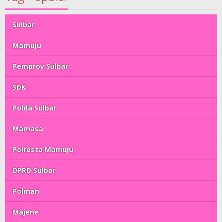
Sulbar
Mamuju
Pemprov Sulbar
SDK
Polda Sulbar
Mamasa
Polresta Mamuju
DPRD Sulbar
Polman
Majene