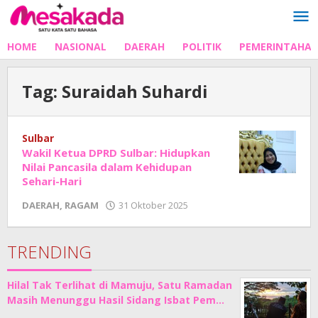
Lewati
ke
konten
HOME
NASIONAL
DAERAH
POLITIK
PEMERINTAHA
Tag:
Suraidah Suhardi
Sulbar
Wakil Ketua DPRD Sulbar: Hidupkan
Nilai Pancasila dalam Kehidupan
Sehari-Hari
oleh
DAERAH
,
RAGAM
31 Oktober 2025
Adhe
Junaedi
Sholat
TRENDING
Hilal Tak Terlihat di Mamuju, Satu Ramadan
Masih Menunggu Hasil Sidang Isbat Pem…