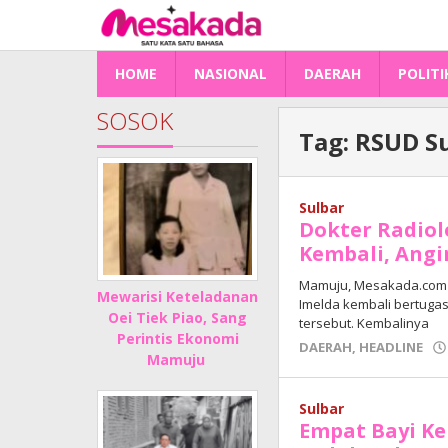
Lewati
ke
konten
HOME
NASIONAL
DAERAH
POLITI
SOSOK
Tag:
RSUD S
Sulbar
Dokter Radiol
Kembali, Angi
Mamuju, Mesakada.com – 
Mewarisi Keteladanan
Imelda kembali bertugas
Oei Tiek Piao, Sang
tersebut. Kembalinya
Perintis Ekonomi
DAERAH
,
HEADLINE
Mamuju
Sulbar
Empat Bayi Ke