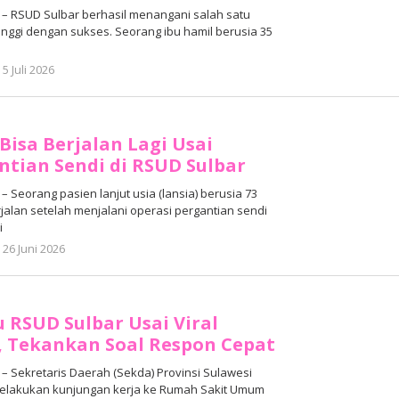
 RSUD Sulbar berhasil menangani salah satu
tinggi dengan sukses. Seorang ibu hamil berusia 35
oleh
5 Juli 2026
Adhe
Junaedi
Sholat
Bisa Berjalan Lagi Usai
ntian Sendi di RSUD Sulbar
Seorang pasien lanjut usia (lansia) berusia 73
jalan setelah menjalani operasi pergantian sendi
i
oleh
26 Juni 2026
Adhe
Junaedi
Sholat
u RSUD Sulbar Usai Viral
, Tekankan Soal Respon Cepat
 Sekretaris Daerah (Sekda) Provinsi Sulawesi
melakukan kunjungan kerja ke Rumah Sakit Umum