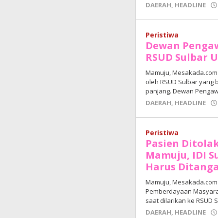
DAERAH
,
HEADLINE
Peristiwa
Dewan Pengaw
RSUD Sulbar U
Mamuju, Mesakada.com —
oleh RSUD Sulbar yang b
panjang. Dewan Penga
DAERAH
,
HEADLINE
Peristiwa
Pasien Ditola
Mamuju, IDI S
Harus Ditanga
Mamuju, Mesakada.com –
Pemberdayaan Masyaraka
saat dilarikan ke RSUD S
DAERAH
,
HEADLINE