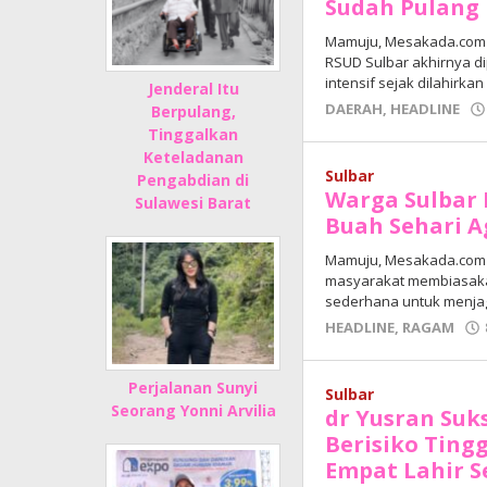
Sudah Pulang 
Mamuju, Mesakada.com –
RSUD Sulbar akhirnya d
intensif sejak dilahirkan
Jenderal Itu
DAERAH
,
HEADLINE
Berpulang,
Tinggalkan
Keteladanan
Sulbar
Pengabdian di
Warga Sulbar
Sulawesi Barat
Buah Sehari A
Mamuju, Mesakada.com –
masyarakat membiasaka
sederhana untuk menja
HEADLINE
,
RAGAM
Perjalanan Sunyi
Sulbar
Seorang Yonni Arvilia
dr Yusran Suk
Berisiko Ting
Empat Lahir 