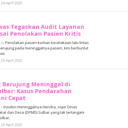
oleh
24 April 2025
Adhe
Junaedi
Sholat
as Tegaskan Audit Layanan
sai Penolakan Pasien Kritis
 Penolakan pasien korban kecelakaan lalu lintas
erujung pada meninggalnya pasien, kini berbuntut
was
oleh
23 April 2025
Adhe
Junaedi
Sholat
k Berujung Meninggal di
ulbar: Kasus Pendarahan
ni Cepat
 Insiden meninggalnya Hendra, sopir Dinas
t dan Desa (DPMD) Sulbar yang tak tertangani
ulbar,
oleh
23 April 2025