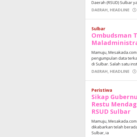
Daerah (RSUD) Sulbar y
DAERAH
,
HEADLINE
Sulbar
Ombudsman Te
Maladministra
Mamuju, Mesakada.com 
pengumpulan data terkai
di Sulbar. Salah satu in
DAERAH
,
HEADLINE
Peristiwa
Sikap Gubernu
Restu Mendagr
RSUD Sulbar
Mamuju, Mesakada.com — 
dikabarkan telah berada
Sulbar, ia