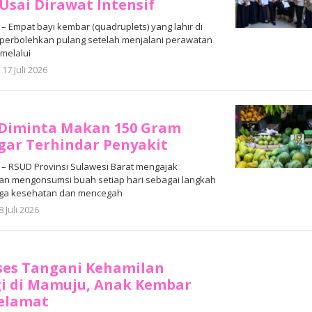
Usai Dirawat Intensif
 Empat bayi kembar (quadruplets) yang lahir di
iperbolehkan pulang setelah menjalani perawatan
 melalui
oleh
17 Juli 2026
Adhe
Junaedi
Sholat
 Diminta Makan 150 Gram
gar Terhindar Penyakit
 RSUD Provinsi Sulawesi Barat mengajak
n mengonsumsi buah setiap hari sebagai langkah
ga kesehatan dan mencegah
oleh
8 Juli 2026
Adhe
Junaedi
Sholat
ses Tangani Kehamilan
gi di Mamuju, Anak Kembar
Selamat