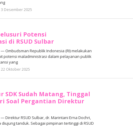
ang
oleh
3 Desember 2025
Adhe
Junaedi
Sholat
lusuri Potensi
si di RSUD Sulbar
— Ombudsman Republik Indonesia (RI) melakukan
t potensi maladministrasi dalam pelayanan publik
stansi yang
oleh
22 Oktober 2025
Adhe
Junaedi
Sholat
r SDK Sudah Matang, Tinggal
i Soal Pergantian Direktur
Direktur RSUD Sulbar, dr. Marintani Erna Dochri,
 diujung tanduk. Sebagai pimpinan tertinggi di RSUD